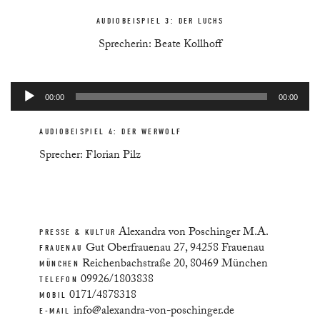
AUDIOBEISPIEL 3: DER LUCHS
Sprecherin: Beate Kollhoff
Audio-
00:00
00:00
Player
AUDIOBEISPIEL 4: DER WERWOLF
Sprecher: Florian Pilz
Alexandra von Poschinger M.A.
PRESSE & KULTUR
Gut Oberfrauenau 27, 94258 Frauenau
FRAUENAU
Reichenbachstraße 20, 80469 München
MÜNCHEN
09926/1803838
TELEFON
0171/4878318
MOBIL
info@alexandra-von-poschinger.de
E-MAIL