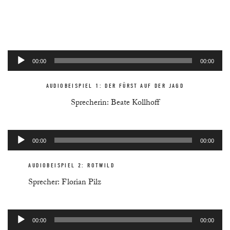
Audio-
00:00
00:00
Player
AUDIOBEISPIEL 1: DER FÜRST AUF DER JAGD
Sprecherin: Beate Kollhoff
Audio-
00:00
00:00
Player
AUDIOBEISPIEL 2: ROTWILD
Sprecher: Florian Pilz
Audio-
00:00
00:00
Player